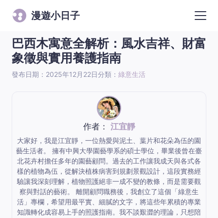
漫遊小日子
巴西木寓意全解析：風水吉祥、財富
象徵與實用養護指南
發布日期：2025年12月22日
分類：
綠意生活
作者：
江宜靜
大家好，我是江宜靜，一位熱愛與泥土、葉片和花朵為伍的園
藝生活者。 擁有中興大學園藝學系的碩士學位，畢業後曾在臺
北花卉村擔任多年的園藝顧問。過去的工作讓我成天與各式各
樣的植物為伍，從解決植株病害到規劃景觀設計，這段實務經
驗讓我深刻理解，植物照護絕非一成不變的教條，而是需要觀
察與對話的藝術。 離開顧問職務後，我創立了這個「綠意生
活」專欄，希望用最平實、細膩的文字，將這些年累積的專業
知識轉化成容易上手的照護指南。我不談艱澀的理論，只想陪